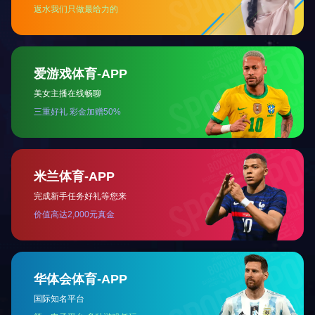
首页
产品中心
新闻中心
发货现场
公司简介
售后服务
星空（中国）
现场案例
星空注册版权所有
豫ICP备19017113号-1
© 2019 Design
-
Powered By HaiDeBao Machinery
LD.COM乐动
|
星空官方版网站登录入口
|
星空平台
|
KY平台
|