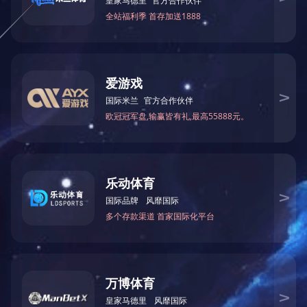
共
1
页
4
条记录
服务中心
星空注册主要经营：颗粒机、小型颗粒机、粉碎机、木材粉碎机、木屑
机、锯末机、粉碎机配件、颗粒机配件、烘干机、气流式烘干机等木材加
工机械系列产品，欢迎您来电咨询。
联系地址